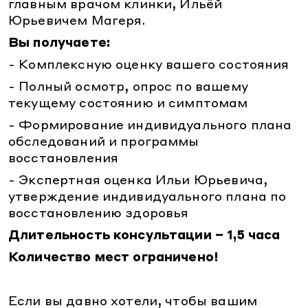
главным врачом клинки, Ильёй
УЗИ
Процедурный кабинет
Лицензия
УЗИ
Юрьевичем Магеря.
Пациентам
Оториноларингология (ЛОР)
О клинике
Вы получаете:
Оториноларингология (ЛОР)
Контакты
Телемедицина
Гастроэнтерология
- Комплексную оценку вашего состояния
Карта сайта
Гастроэнтерология
Информация для пациентов
Кардиология
- Полный осмотр, опрос по вашему
г. Краснодар
ул. Красная, 184
Версия для слабовидящих
Кардиология
текущему состоянию и симптомам
Ежедневно: 7.00 - 20.00
Психология
8 800 500 77 17
- Формирование индивидуального плана
Психология
Массаж
обследований и программы
Массаж
восстановления
У вас получится
- Экспертная оценка Ильи Юрьевича,
утверждение индивидуального плана по
восстановлению здоровья
Длительность консультации – 1,5 часа
Количество мест ограничено!
Если вы давно хотели, чтобы вашим