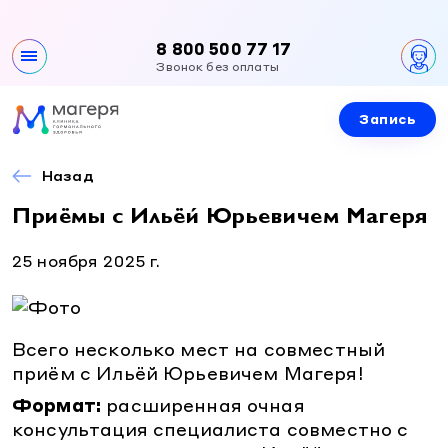
8 800 500 77 17
Звонок без оплаты
Запись
Клиника
О клинике
Назад
Направления
Контакты
Приёмы с Ильёй Юрьевичем Магеря
Все направления
Специалисты
Вакансии
25 ноября 2025 г.
Эндокринология
Документы и лицензии
Эндокринология
Услуги и цены
Гинекология
Гинекология
Урология
Приемы специалистов
Всего несколько мест на совместный
Новости и акции
Урология
приём с Ильёй Юрьевичем Магеря!
Детская эндокринология
УЗИ
Детская эндокринология
Формат:
расширенная очная
Детская гинекология
Лабораторная диагностика
консультация специалиста совместно с
Правовая информация
Детская гинекология