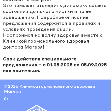
УЗИ
Процедурный кабинет
Лицензия
Это поможет отследить динамику вашего
УЗИ
Пациентам
состояния до начала чистки и по ее
Оториноларингология (ЛОР)
О клинике
Оториноларингология (ЛОР)
завершению. Подробное описание
Контакты
Телемедицина
Гастроэнтерология
предложения содержится в правилах и
Карта сайта
Гастроэнтерология
условиях проведения акции.
Информация для пациентов
Кардиология
г. Краснодар
ул. Красная, 184
Версия для слабовидящих
Настроимся на волну здоровья вместе с
Кардиология
Ежедневно: 7.00 - 20.00
Психология
Клиникой гормонального здоровья
8 800 500 77 17
Психология
доктора Магеря!
Массаж
Массаж
Срок действия специального
У вас получится
предложения – с 01.08.2025 по 05.09.2025
включительно.
© 2026 Клиника гормонального здоровья
Магеря
0+