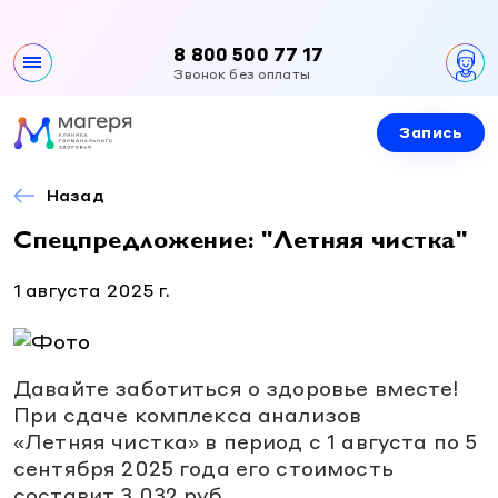
8 800 500 77 17
Звонок без оплаты
Запись
Клиника
О клинике
Назад
Направления
Контакты
Спецпредложение: "Летняя чистка"
Все направления
Специалисты
Вакансии
1 августа 2025 г.
Эндокринология
Документы и лицензии
Эндокринология
Услуги и цены
Гинекология
Гинекология
Урология
Приемы специалистов
Давайте заботиться о здоровье вместе!
Новости и акции
Урология
При сдаче комплекса анализов
Детская эндокринология
УЗИ
«Летняя чистка» в период с 1 августа по 5
Детская эндокринология
Детская гинекология
Лабораторная диагностика
сентября 2025 года его стоимость
Правовая информация
Детская гинекология
составит 3 032 руб.