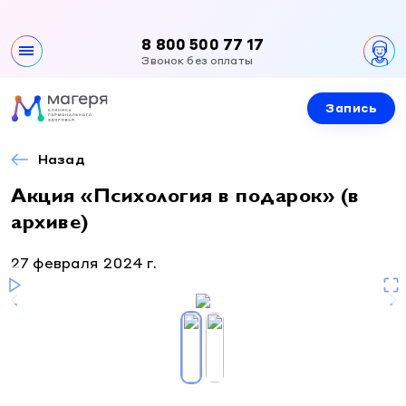
8 800 500 77 17
Звонок без оплаты
Запись
Клиника
О клинике
Назад
Направления
Контакты
Акция «Психология в подарок» (в
Все направления
Специалисты
Вакансии
архиве)
Эндокринология
Документы и лицензии
Эндокринология
27 февраля 2024 г.
Услуги и цены
Гинекология
Гинекология
Урология
Приемы специалистов
Новости и акции
Урология
Детская эндокринология
УЗИ
Детская эндокринология
Детская гинекология
Лабораторная диагностика
Правовая информация
Детская гинекология