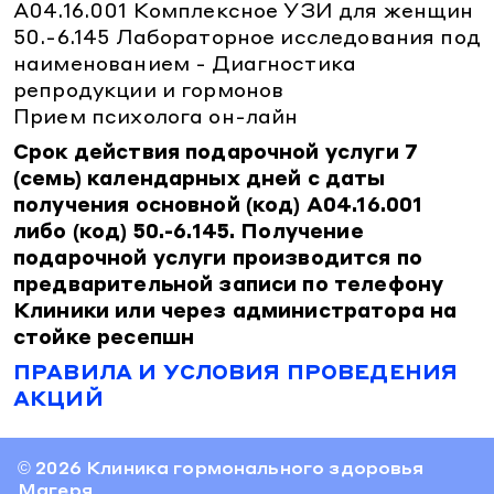
A04.16.001 Комплексное УЗИ для женщин
УЗИ
Процедурный кабинет
Лицензия
УЗИ
50.-6.145 Лабораторное исследования под
Пациентам
Оториноларингология (ЛОР)
О клинике
наименованием - Диагностика
Оториноларингология (ЛОР)
Контакты
репродукции и гормонов
Телемедицина
Гастроэнтерология
Карта сайта
Прием психолога он-лайн
Гастроэнтерология
Информация для пациентов
Кардиология
г. Краснодар
ул. Красная, 184
Версия для слабовидящих
Срок действия подарочной услуги 7
Кардиология
Ежедневно: 7.00 - 20.00
(семь) календарных дней с даты
Психология
8 800 500 77 17
Психология
получения основной (код) A04.16.001
Массаж
либо (код) 50.-6.145. Получение
Массаж
подарочной услуги производится по
У вас получится
предварительной записи по телефону
Клиники или через администратора на
стойке ресепшн
ПРАВИЛА И УСЛОВИЯ ПРОВЕДЕНИЯ
АКЦИЙ
© 2026 Клиника гормонального здоровья
Магеря