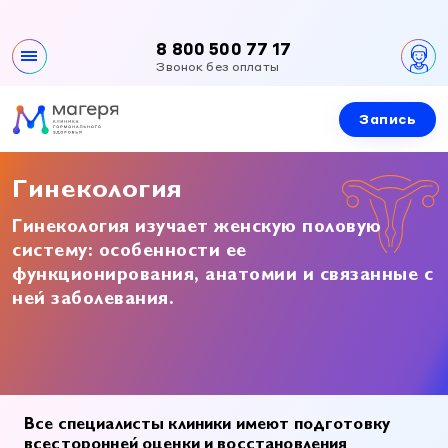
8 800 500 77 17
Звонок без оплаты
Запись
Клиника
О клинике
Направления
Гинекология
Контакты
Все направления
Гинекология изучает женскую половую
Специалисты
Вакансии
систему: особенности ее
Эндокринология
функционирования, анатомии и связанные с
Документы и лицензии
Эндокринология
Услуги и цены
Гинекология
ней заболевания.
Гинекология
Урология
Приемы специалистов
Новости и акции
Урология
Детская эндокринология
УЗИ
Детская эндокринология
Детская гинекология
Лабораторная диагностика
Все специалисты клиники имеют подготовку
Правовая информация
Детская гинекология
всесторонней оценки и восстановления