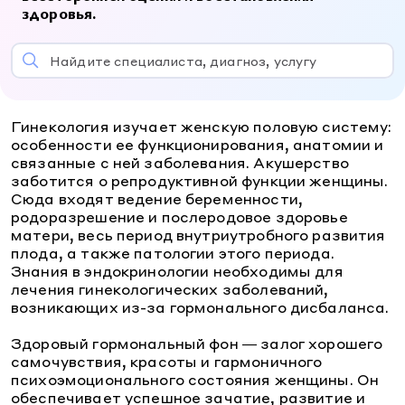
УЗИ
Процедурный кабинет
Лицензия
здоровья.
УЗИ
Пациентам
Оториноларингология (ЛОР)
О клинике
Оториноларингология (ЛОР)
Найдите специалиста, диагноз, услугу
Контакты
Телемедицина
Гастроэнтерология
Карта сайта
Гастроэнтерология
Информация для пациентов
Кардиология
г. Краснодар
ул. Красная, 184
Версия для слабовидящих
Гинекология изучает женскую половую систему:
Кардиология
Ежедневно: 7.00 - 20.00
особенности ее функционирования, анатомии и
Психология
8 800 500 77 17
связанные с ней заболевания. Акушерство
Психология
Массаж
заботится о репродуктивной функции женщины.
Массаж
Сюда входят ведение беременности,
У вас получится
родоразрешение и послеродовое здоровье
матери, весь период внутриутробного развития
плода, а также патологии этого периода.
Знания в эндокринологии необходимы для
лечения гинекологических заболеваний,
возникающих из-за гормонального дисбаланса.
Здоровый гормональный фон — залог хорошего
самочувствия, красоты и гармоничного
психоэмоционального состояния женщины. Он
обеспечивает успешное зачатие, развитие и