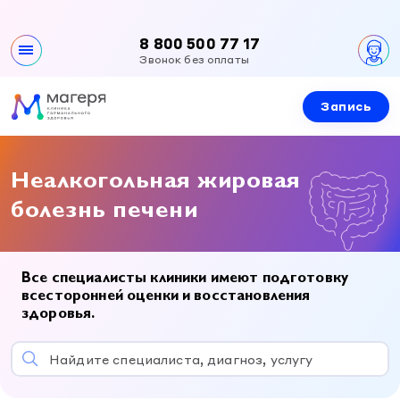
8 800 500 77 17
Звонок без оплаты
Запись
Клиника
О клинике
Направления
Неалкогольная жировая
Контакты
Все направления
болезнь печени
Специалисты
Вакансии
Эндокринология
Документы и лицензии
Эндокринология
Услуги и цены
Гинекология
Все специалисты клиники имеют подготовку
Гинекология
всесторонней оценки и восстановления
Урология
Приемы специалистов
здоровья.
Новости и акции
Урология
Детская эндокринология
УЗИ
Детская эндокринология
Найдите специалиста, диагноз, услугу
Детская гинекология
Лабораторная диагностика
Правовая информация
Детская гинекология