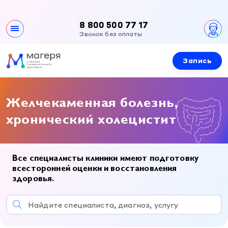
8 800 500 77 17
Звонок без оплаты
Запись
Клиника
О клинике
Направления
Желчекаменная болезнь,
Контакты
Все направления
хронический холецистит
Специалисты
Вакансии
Эндокринология
Документы и лицензии
Эндокринология
Услуги и цены
Гинекология
Все специалисты клиники имеют подготовку
Гинекология
всесторонней оценки и восстановления
Урология
Приемы специалистов
здоровья.
Новости и акции
Урология
Детская эндокринология
УЗИ
Детская эндокринология
Найдите специалиста, диагноз, услугу
Детская гинекология
Лабораторная диагностика
Правовая информация
Детская гинекология