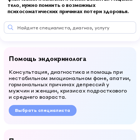
УЗИ
Процедурный кабинет
Лицензия
тело, нужно помнить о возможных
УЗИ
Пациентам
психосоматических причинах потери здоровья.
Оториноларингология (ЛОР)
О клинике
Оториноларингология (ЛОР)
Контакты
Телемедицина
Гастроэнтерология
Найдите специалиста, диагноз, услугу
Карта сайта
Гастроэнтерология
Информация для пациентов
Кардиология
г. Краснодар
ул. Красная, 184
Версия для слабовидящих
Кардиология
Ежедневно: 7.00 - 20.00
Психология
8 800 500 77 17
Психология
Помощь эндокринолога
Массаж
Массаж
Консультация, диагностика и помощь при
У вас получится
нестабильном эмоциональном фоне, апатии,
гормональных причинах депрессий у
мужчин и женщин, кризисах подросткового
и среднего возраста.
Выбрать специалиста