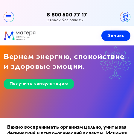
8 800 500 77 17
Звонок без оплаты
Запись
Клиника
О клинике
Направления
Вернем энергию, спокойствие
Контакты
и здоровые эмоции.
Все направления
Специалисты
Вакансии
Эндокринология
Получить консультацию
Документы и лицензии
Эндокринология
Услуги и цены
Гинекология
Гинекология
Урология
Приемы специалистов
Новости и акции
Урология
Детская эндокринология
УЗИ
Детская эндокринология
Детская гинекология
Лабораторная диагностика
Важно воспринимать организм цельно, учитывая
Правовая информация
Детская гинекология
физический и психологический аспекты. Исцеляя